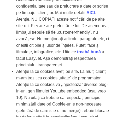
confidențialitate sau de prelucrare a datelor scrise
pe limbajul clienților. Mai multe detalii
AICI
.
Atenție, NU COPIAȚI aceste notificări de pe alte
site-uri. Fiecare are prelucrările lui. De asemenea,
limbajul trebuie să fie „customer-friendly”, nu
avocățesc. Nu menționați articole, paragrafe etc, ci
chestii citibile și ușor de înțeles. Puteți face și
filmulețe, infografice, etc. Uite ce
treabă bună
a
făcut EasyJet. Așa demonstrați respectarea
principiului transparenței.
Atenție la ce cookies aveți pe site. La mulți clienți
m-am trezit cu cookies „uitate” de programatori.
Atenție la ce cookies vă „injectează” diverse plug-
in-uri, gen filmuleț Youtube embedded (așa, vreo
10). Nu uitați că trebuie să respectați principiul
minimizării datelor! Cookie-urile non-necesare
(cele fără de care site-ul nu merge) trebuie blocate