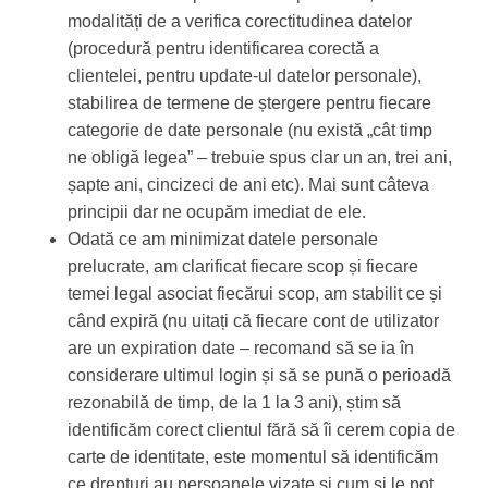
modalități de a verifica corectitudinea datelor
(procedură pentru identificarea corectă a
clientelei, pentru update-ul datelor personale),
stabilirea de termene de ștergere pentru fiecare
categorie de date personale (nu există „cât timp
ne obligă legea” – trebuie spus clar un an, trei ani,
șapte ani, cincizeci de ani etc). Mai sunt câteva
principii dar ne ocupăm imediat de ele.
Odată ce am minimizat datele personale
prelucrate, am clarificat fiecare scop și fiecare
temei legal asociat fiecărui scop, am stabilit ce și
când expiră (nu uitați că fiecare cont de utilizator
are un expiration date – recomand să se ia în
considerare ultimul login și să se pună o perioadă
rezonabilă de timp, de la 1 la 3 ani), știm să
identificăm corect clientul fără să îi cerem copia de
carte de identitate, este momentul să identificăm
ce drepturi au persoanele vizate și cum și le pot