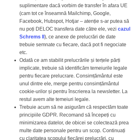
suplimentare dacă vorbim de transfer în afara UE
(cam tot ce înseamnă Mailchimp, Google,
Facebook, Hubspot, Hotjar – atenție s-ar putea să
nu poți DELOC transfera date către ele, vezi
cazul
Schrems II
), ce anexe de prelucrări de date
trebuie semnate cu fiecare, dacă pot fi negociate
etc.
Odată ce am stabilit prelucrările și terțele părți
implicate, trebuie să identificăm temeiurile legale
pentru fiecare prelucrare. Consimțământul este
unul dintre ele, merge pentru consimțământul
cookie-urilor și pentru înscrierea la newsletter. La
restul avem alte temeiuri legale.
Trebuie acum să ne asigurăm că respectăm toate
principiile GDPR. Recomand să începeți cu
minimizarea datelor, de obicei se colectează prea
multe date personale pentru un scop. Continuați
cu claritatea scopului fiecărei prelucrări, cu