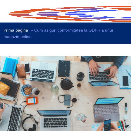
Prima pagină
»
Cum asiguri conformitatea la GDPR a unui
magazin online