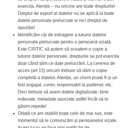
exercita. Atenție – nu oricine are toate drepturile!
Dreptul de export al datelor nu se aplică la toate
datele personale prelucrate și nici dreptul de
opoziție!
Identificăm căi de extragere a tuturor datelor
personale prelucrate pentru o persoană vizată.
Este CRITIC să putem să scoatem o copie a
tuturor datelor personale, drepturile se pot exercita
doar când știm ce date prelucrăm. La cererea de
acces (art 15) oricum trebuie să dăm o copie
completă a datelor. Atenție, un client poate fi și un
fost angajat, curier, responsabil la partener, etc.
Deci trebuie să avem datele digitalizate, bine
indexate, metadate asociate astfel încât să le
găsim repede!
Odată ce am stabilit toate cele de mai sus, este
momentul să le comunicăm și persoanelor vizate.
Acest lucru se face prin notificări de