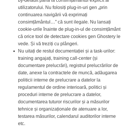
by-default până la consimțământul explicit al
utilizatorului. Nu folosiți plug-in-uri gen „prin
continuarea navigării vă exprimați
consimțământul…” că sunt ilegale. Nu lansați
cookie-urile înainte de plug-in-ul de consimțământ
că orice tool de detectare cookies gen Ghostery le
vede. Și vă treziți cu plângeri.
Nu uitați de restul documentației și a task-urilor:
training angajați, training call-center (și
documentare prelucrări), registrul prelucrărilor de
date, anexe la contractele de muncă, adăugarea
politicii interne de prelucrare a datelor la
regulamentul de ordine interioară, politici și
proceduri interne de prelucrare a datelor,
documentarea tuturor riscurilor și a măsurilor
tehnice și organizaționale de atenuare a lor,
testarea măsurilor, calendarul auditorilor interne
etc.