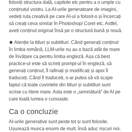
folosiți structura dată, capitole etc pentru a o umple cu
conținutul vostru. La AI-urile generatoare de imagini,
vedeți ruta creativă pe care AI-ul a folosit-o și încercați
să creați ceva similar în Photoshop/ Corel etc. Astfel,
aveți conținut original însă pe o structură bună și nouă.
⏹️ Atenție la titluri și subtitluri. Când generați conținut
în limba română, LLM-urile nu au o bază atât de mare
de învățare ca pentru limba engleză. Așa că best
practice-ul este să scrieți prompt-ul în engleză, să
generați conținut, îl rafinați și modificați și apoi îl
traduceți. Când îl traduceți, s-ar putea să vă scape
faptul că toate cuvintele din titluri și subtitluri sunt
scrise cu litere mare. Asta este o „semnătură” de AI pe
care toată lumea o cunoaște.
Ca o concluzie
AI-urile generative sunt peste tot și sunt folosite.
Ușurează munca enorm de mult, însă aduc riscuri noi.