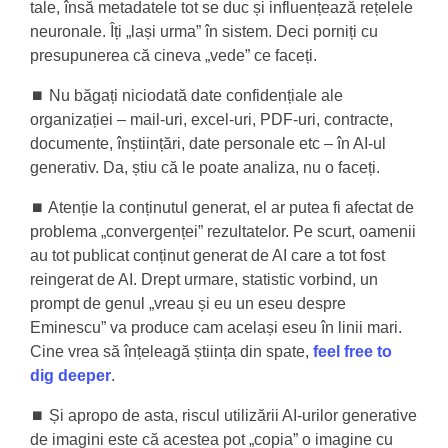
tale, însă metadatele tot se duc și influențează rețelele
neuronale. Îți „lași urma” în sistem. Deci porniți cu
presupunerea că cineva „vede” ce faceți.
⏹️ Nu băgați niciodată date confidențiale ale
organizației – mail-uri, excel-uri, PDF-uri, contracte,
documente, înștiințări, date personale etc – în AI-ul
generativ. Da, știu că le poate analiza, nu o faceți.
⏹️ Atenție la conținutul generat, el ar putea fi afectat de
problema „convergenței” rezultatelor. Pe scurt, oamenii
au tot publicat conținut generat de AI care a tot fost
reingerat de AI. Drept urmare, statistic vorbind, un
prompt de genul „vreau și eu un eseu despre
Eminescu” va produce cam același eseu în linii mari.
Cine vrea să înțeleagă știința din spate,
feel free to
dig deeper
.
⏹️ Și apropo de asta, riscul utilizării AI-urilor generative
de imagini este că acestea pot „copia” o imagine cu