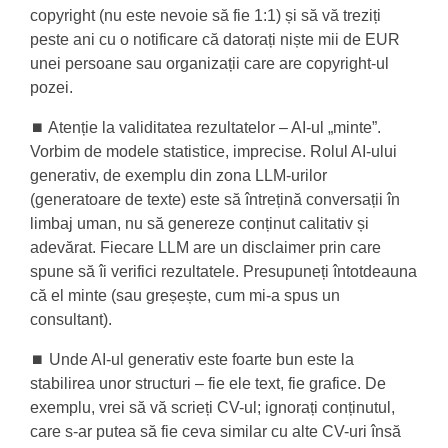
copyright (nu este nevoie să fie 1:1) și să vă treziți
peste ani cu o notificare că datorați niște mii de EUR
unei persoane sau organizații care are copyright-ul
pozei.
⏹️ Atenție la validitatea rezultatelor – AI-ul „minte”.
Vorbim de modele statistice, imprecise. Rolul AI-ului
generativ, de exemplu din zona LLM-urilor
(generatoare de texte) este să întrețină conversații în
limbaj uman, nu să genereze conținut calitativ și
adevărat. Fiecare LLM are un disclaimer prin care
spune să îi verifici rezultatele. Presupuneți întotdeauna
că el minte (sau greșește, cum mi-a spus un
consultant).
⏹️ Unde AI-ul generativ este foarte bun este la
stabilirea unor structuri – fie ele text, fie grafice. De
exemplu, vrei să vă scrieți CV-ul; ignorați conținutul,
care s-ar putea să fie ceva similar cu alte CV-uri însă