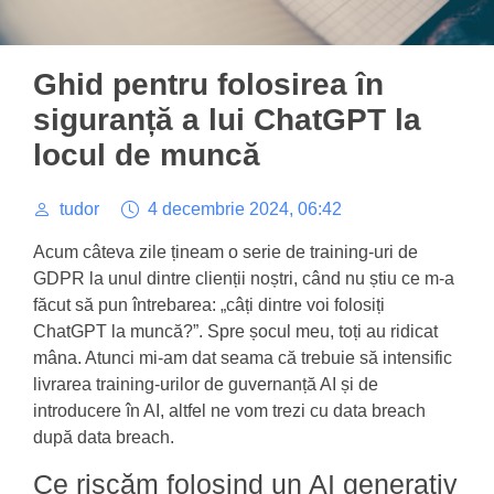
Ghid pentru folosirea în
siguranță a lui ChatGPT la
locul de muncă
tudor
4 decembrie 2024, 06:42
Acum câteva zile țineam o serie de training-uri de
GDPR la unul dintre clienții noștri, când nu știu ce m-a
făcut să pun întrebarea: „câți dintre voi folosiți
ChatGPT la muncă?”. Spre șocul meu, toți au ridicat
mâna. Atunci mi-am dat seama că trebuie să intensific
livrarea training-urilor de guvernanță AI și de
introducere în AI, altfel ne vom trezi cu data breach
după data breach.
Ce riscăm folosind un AI generativ