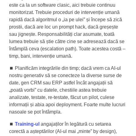
este ca la un software clasic, aici trebuie continuu
monitorizat. Trebuie proceduri de intervenție umană
rapidă dacă algoritmul o „ia pe ulei” și începe să zică
prostii, dacă are loc un prompt hack, dacă greșește
sau jignește. Responsabilități clar asumate, toată
lumea trebuie să știe către cine se adresează dacă se
întâmplă ceva (escalation path). Toate acestea costă –
timp, bani, intervenție umană.
⏹️ Planificăm integrările din timp; dacă vrem ca AI-ul
nostru generativ să se conecteze la diverse surse de
date, gen CRM sau ERP astfel încât angajații să
„poată vorbi” cu datele, chestiile astea trebuie
analizate, testate, re-testate, făcut un pilot, culese
informații și abia apoi deployment. Foarte multe lucruri
nasoale se pot întâmpla.
⏹️
Training-ul
angajaților în legătură cu setarea
corectă a așteptărilor (AI-ul mai „minte” by design),