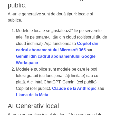
public.
AI-urile generative sunt de două tipuri: locale și
publice.
Modelele locale se „instalează” fie pe serverele
tale, fie pe tenant-ul tău din cloud (colțișorul tău de
cloud închiriat). Așa funcționează
Copilot din
cadrul abonamentului Microsoft 365
sau
Gemini din cadrul abonamentului Google
Workspace
.
Modelele publice sunt modele pe care le poți
folosi gratuit (cu funcționalități limitate) sau cu
plată. Aici intră ChatGPT, Gemini (cel public),
Copilot (cel public),
Claude de la Anthropic
sau
Llama de la Meta
.
AI Generativ local
AI-urile generative instalate „local” (pe serverele tale