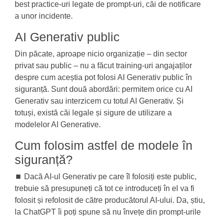
best practice-uri legate de prompt-uri, căi de notificare
a unor incidente.
AI Generativ public
Din păcate, aproape nicio organizație – din sector
privat sau public – nu a făcut training-uri angajaților
despre cum aceștia pot folosi AI Generativ public în
siguranță. Sunt două abordări: permitem orice cu AI
Generativ sau interzicem cu totul AI Generativ. Și
totuși, există căi legale și sigure de utilizare a
modelelor AI Generative.
Cum folosim astfel de modele în
siguranță?
⏹️ Dacă AI-ul Generativ pe care îl folosiți este public,
trebuie să presupuneți că tot ce introduceți în el va fi
folosit și refolosit de către producătorul AI-ului. Da, știu,
la ChatGPT îi poți spune să nu învețe din prompt-urile