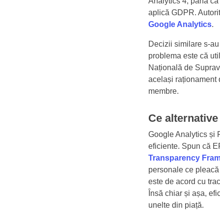
Analytics 4, până ca
aplică GDPR. Autorit
Google Analytics
.
Decizii similare s-au 
problema este că util
Națională de Suprav
același raționament 
membre.
Ce alternative
Google Analytics și F
eficiente. Spun că 
Transparency Fra
personale ce pleacă 
este de acord cu tra
Însă chiar și așa, efi
unelte din piață.