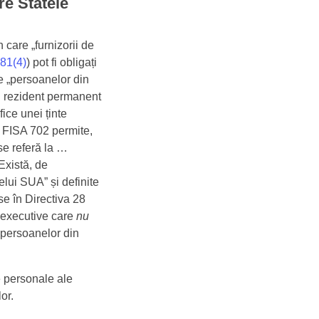
re Statele
 care „furnizorii de
81(4)
) pot fi obligați
le „persoanelor din
u rezident permanent
ice unei ținte
 FISA 702 permite,
se referă la …
 Există, de
lui SUA” și definite
se în Directiva 28
i executive care
nu
a persoanelor din
e personale ale
or.