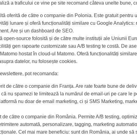
aliză a traficului ce vine pe site recomand câteva unelte bune
ltă oferită de către o companie din Polonia. Este gratuit pentru u
tăți lunare și oferă funcționalități similare cu Google Analytics: r
ent. Are și un dashboard de SEO.
tă open-source folosită și de către multe instituții ale Uniunii Eur
cilități gen rapoarte customizate sau A/B testing te costă. De a
i Matomo hostat în cloud-ul Matomo. Oferă funcționalități similar
 asupra datelor, nu folosește cookies.
newslettere, pot recomanda:
ferit de către o companie din Franța. Are rate foarte bune de deli
e că nu spamezi te limitează la numărul de email-uri pe care le poț
platformă nu doar de email marketing, ci și SMS Marketing, mark
rit de către o companie din România. Permite A/B testing, optimiza
retrimitere automată, personalizare, tagging, marketing automat
cționale. Cel mai mare beneficiu: sunt din România, ai unde să s