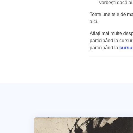
vorbești dacă a
Toate uneltele de mai
aici.
Aflați mai multe des
participând la cursur
participând la
cursu