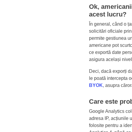
Ok, americanii
acest lucru?
În general, când o ța
solicitări oficiale 
permite gestiunea unor
americane pot scurt
ce exportă date pers
asigura același nive
Deci, dacă exporți da
le poată intercepta
BYOK
, asupra căror
Care este pro
Google Analytics cole
adresa IP, acțiunile ut
folosite pentru a ide