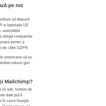
ază pe noi
, trebuie să depună
R și legislația UE
 autoritățile
e obligă companiile
cesare pentru a
rat de către GDPR.
țile americane să nu
emnând măsuri gen
și Mailchimp?
ă un site. Vorbim de
este date pot fi
și în cazul Google