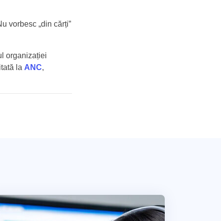
Nu vorbesc „din cărți”
l organizației
itată la
ANC
,