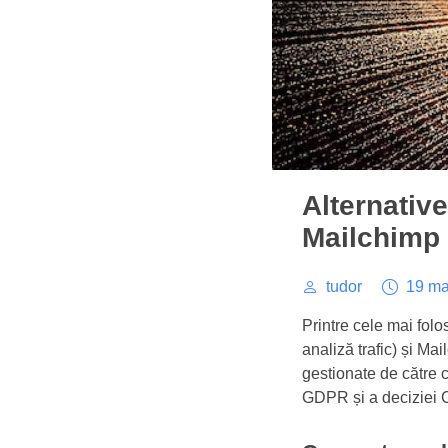
Alternativ
Mailchimp
tudor
19 ma
Printre cele mai folo
analiză trafic) și Ma
gestionate de către c
GDPR și a deciziei C