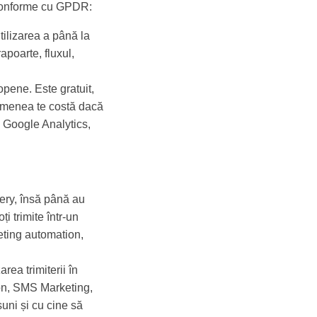
, conforme cu GPDR:
tilizarea a până la
apoarte, fluxul,
opene. Este gratuit,
semenea te costă dacă
e Google Analytics,
very, însă până au
i trimite într-un
eting automation,
rea trimiterii în
ion, SMS Marketing,
uni și cu cine să