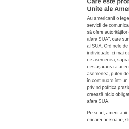
Care este prob
Unite ale Amer
Au americanii o lege,
servicii de comunicaț
să ofere autoritățilo
afara SUA”, care sun
al SUA. Ordinele de 
individuale, ci mai 
de asemenea, suprave
desfășurarea afaceril
asemenea, puteri de 
în continuare într-un
privind politica prezi
creează nicio obligaț
afara SUA.
Pe scurt, americanii
oricărei persoane, st