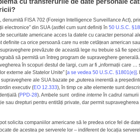
lema cu transferurile de date personale căt
icii?
 denumită FISA 702 (Foreign Intelligence Surveillance Act), prin
ii electronice” din SUA (astfel cum sunt definiți în
50 U.S.C. §18
r de securitate americane acces la datele cu caracter personal a
t definite ca orice persoană care nu este cetățean american sa
supraveghere prevăzute de această lege nu trebuie să fie specif
degrabă să permită un întreg program de supraveghere generală.
gherea în scopuri destul de largi, cum ar fi „informații care … 
or externe ale Statelor Unite” [
a se vedea 50 U.S.C. §1801(e)]
.
supraveghere ale SUA bazate pe „puterea inerentă a președinte
 ordin executiv (
EO 12.333
), în timp ce alte elemente sunt descri
dențială (
PPD-28
). Ambele sunt ordine
interne
în cadrul ramuri
ie sau drepturi pentru entități private, dar permit supraveghere
 pot solicita companiilor americane să le predea orice fel de dat
ocate de acestea pe serverele lor – indiferent de locația serverel