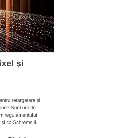
xel și
ntru retargetare și
omun? Sunt unelte
orm regulamentului
 și ca Schrems II.