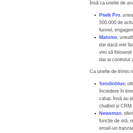
Însă ca unelte de an
Piwik Pro
, unea
500.000 de activi
funnel, engagem
Matomo
, uneal
dar dacă vrei fa
vrei să foloseșt
dar ai controlul
Ca unelte de trimis 
Sendinblue
, o
încredere în tin
calup. Însă au 
chatbot și CRM.
Newsman
, ofe
funcție de oră, 
email-uri tranza