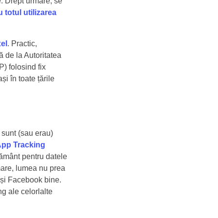
e. Drept urmare, se
 totul utilizarea
xel
. Practic,
ă de la Autoritatea
 folosind fix
i în toate țările
ă sunt (sau erau)
pp Tracking
țământ pentru datele
rmare, lumea nu prea
 și Facebook bine.
ng ale celorlalte