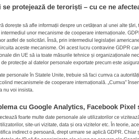
 se protejează de teroriști – cu ce ne afecte
ră dorește să afle informații despre un cetățean al unei alte țări
prin intermediul unor mecanisme de cooperare internaționale. GDP
 astfel de solicitări. Însă, prin intermediul legislației americane,
circuita aceste mecanisme. Ori acest lucru contravine GDPR car
onale din UE să ia toate măsurile tehnice și organizaționale ne
l de protecție al datelor personale exportate precum este asigu
te personale în Statele Unite, trebuie să faci cumva ca autorită
 ocolind mecanismele de cooperare internațională. „Cumva” îns
a nu voi insista.
blema cu Google Analytics, Facebook Pixel 
ctează foarte multe date personale ale utilizatorilor ce viziteaz
ilizatorilor, site-uri vizitate, data și ora vizitelor etc. În teorie, ac
ntifica indirect o persoană, drept urmare se aplică GDPR. Chiar 