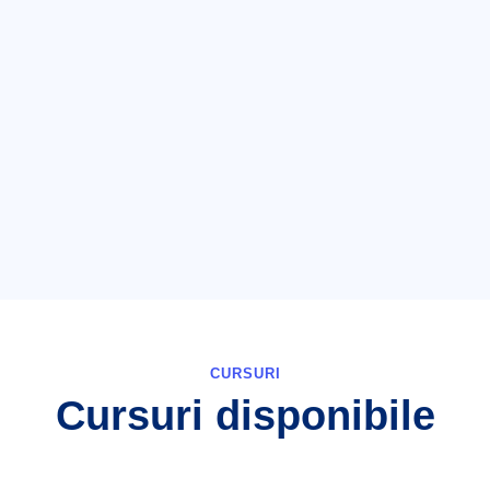
0 +
7+
 MULTUMITI
TARI ACOPERITE
CURSURI
Cursuri disponibile