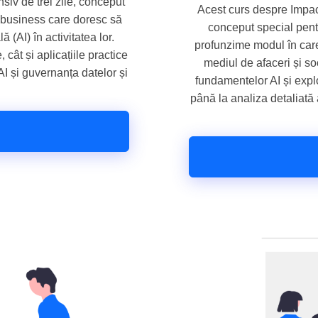
iv de trei zile, conceput
Acest curs despre Impactu
e business care doresc să
conceput special pentr
ă (AI) în activitatea lor.
profunzime modul în care 
cât și aplicațiile practice
mediul de afaceri și s
AI și guvernanța datelor și
fundamentelor AI și expl
până la analiza detaliată a 