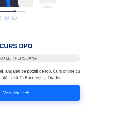
CURS DPO
500 LEI / PERSOANĂ
, angajați pe poziții de top. Curs online cu
ță fizică, în București și Oradea.
Vezi detalii