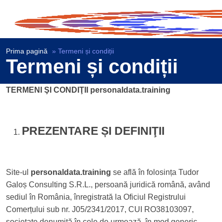
Prima pagină
»
Termeni și condiții
Termeni și condiții
TERMENI ŞI CONDIŢII personaldata.training
PREZENTARE ȘI DEFINIŢII
Site-ul
personaldata.training
se află în folosința Tudor
Galoș Consulting S.R.L., persoană juridică română, având
sediul în România, înregistrată la Oficiul Registrului
Comerțului sub nr. J05/2341/2017, CUI RO38103097,
societate denumită în cele de urmează, în mod generic