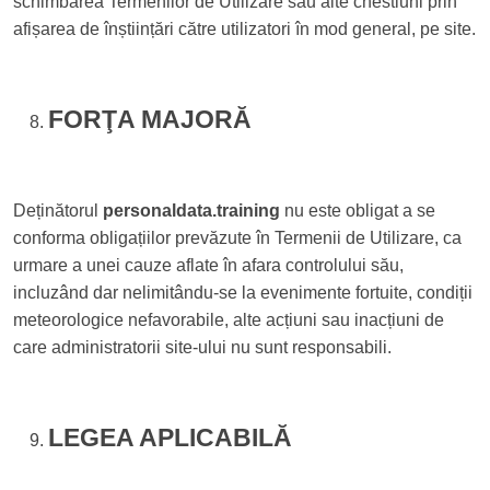
schimbarea Termenilor de Utilizare sau alte chestiuni prin
afișarea de înștiințări către utilizatori în mod general, pe site.
FORŢA MAJORĂ
Deținătorul
personaldata.training
nu este obligat a se
conforma obligațiilor prevăzute în Termenii de Utilizare, ca
urmare a unei cauze aflate în afara controlului său,
incluzând dar nelimitându-se la evenimente fortuite, condiții
meteorologice nefavorabile, alte acțiuni sau inacțiuni de
care administratorii site-ului nu sunt responsabili.
LEGEA APLICABILĂ